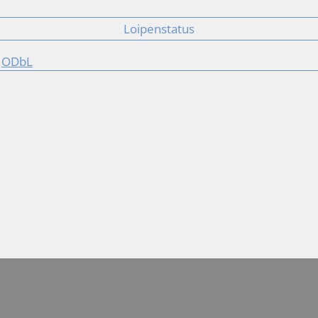
Loipenstatus
r
ODbL