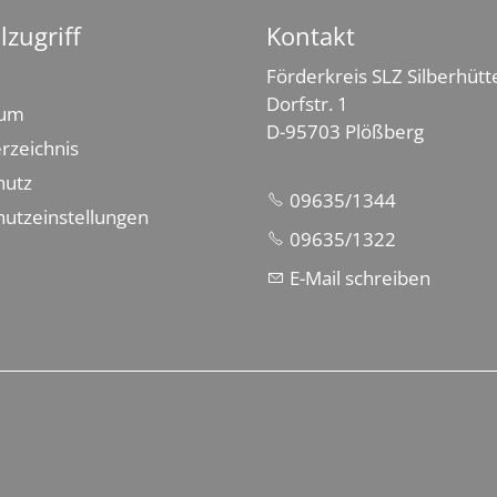
lzugriff
Kontakt
Förderkreis SLZ Silberhütte
Dorfstr. 1
sum
D-95703 Plößberg
erzeichnis
hutz
09635/1344
utzeinstellungen
09635/1322
E-Mail schreiben