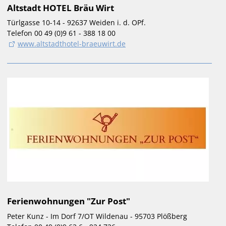
Altstadt HOTEL Bräu Wirt
SLZ-App
Türlgasse 10-14 - 92637 Weiden i. d. OPf.
Mitglied werden
Telefon 00 49 (0)9 61 - 388 18 00
www.altstadthotel-braeuwirt.de
WEBCAM
LOIPEN
VERANSTALTUNGEN
SKIVERLEIH / BIATHLON
Ferienwohnungen "Zur Post"
Peter Kunz - Im Dorf 7/OT Wildenau - 95703 Plößberg