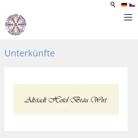
SPORT- UND FREIZEITZENTRUM
Unterkünfte
Aktivitäten
Ausflugsziele
Förderverein
SLZ-Sponsoren
Funktionsgebäude
Unterkünfte
Gastronomie
Goldbachhütte
Mediathek