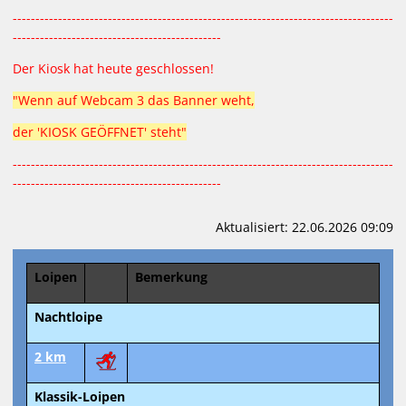
SKIVERLEIH / BIATHLON
------------------------------------------------------------------------------------
----------------------------------------------
Der Kiosk hat heute geschlossen!
"Wenn auf Webcam 3 das Banner weht,
der 'KIOSK GEÖFFNET' steht"
------------------------------------------------------------------------------------
----------------------------------------------
Aktualisiert: 22.06.2026 09:09
Loipen
Bemerkung
Nachtloipe
2 km
Klassik-Loipen