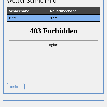
Wetter-Schnellinfo
Schneehöhe
Neuschneehöhe
0 cm
0 cm
mehr >