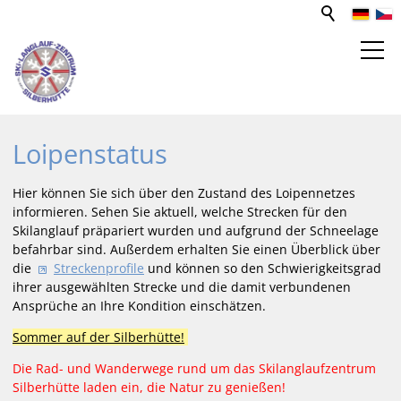
SPORT- UND FREIZEITZENTRUM
Loipenstatus
WEBCAM
Hier können Sie sich über den Zustand des Loipennetzes
informieren. Sehen Sie aktuell, welche Strecken für den
Skilanglauf präpariert wurden und aufgrund der Schneelage
LOIPEN
befahrbar sind. Außerdem erhalten Sie einen Überblick über
die
Streckenprofile
und können so den Schwierigkeitsgrad
Loipenstatus
ihrer ausgewählten Strecke und die damit verbundenen
Loipenprofile
Ansprüche an Ihre Kondition einschätzen.
Wetter
Sommer auf der Silberhütte!
VERANSTALTUNGEN
Die Rad- und Wanderwege rund um das Skilanglaufzentrum
Silberhütte laden ein, die Natur zu genießen!