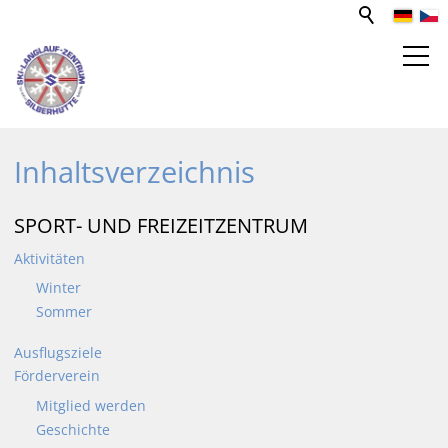
SPORT- UND FREIZEITZENTRUM
Inhaltsverzeichnis
WEBCAM
SPORT- UND FREIZEITZENTRUM
Aktivitäten
LOIPEN
Winter
Sommer
VERANSTALTUNGEN
Ausflugsziele
SKIVERLEIH / BIATHLON
Förderverein
Mitglied werden
Geschichte