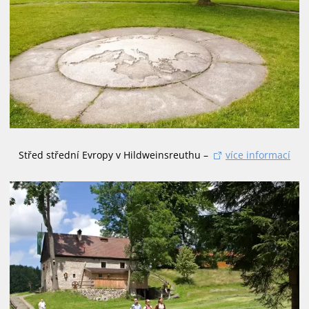
Střed střední Evropy v Hildweinsreuthu –
více informací