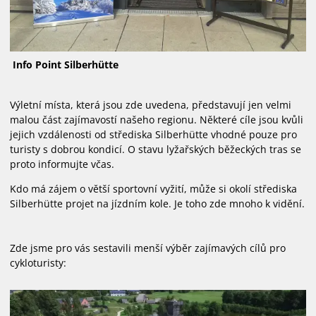
WEBCAM
BĚŽECKÉ TRATĚ
Info Point Silberhütte
PUJČOVNA LYŽÍ
Výletní místa, která jsou zde uvedena, představují jen velmi
malou část zajímavostí našeho regionu. Některé cíle jsou kvůli
jejich vzdálenosti od střediska Silberhütte vhodné pouze pro
turisty s dobrou kondicí. O stavu lyžařských běžeckých tras se
proto informujte včas.
Kdo má zájem o větší sportovní vyžití, může si okolí střediska
Silberhütte projet na jízdním kole. Je toho zde mnoho k vidění.
Zde jsme pro vás sestavili menší výběr zajímavých cílů pro
cykloturisty: