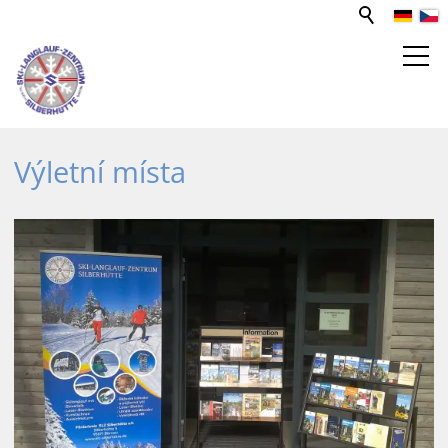
STŘEDISKO PRO SPORT A VOLNÝ
Výletní místa
ČAS
Aktivity
Výletní místa
Spolek pro místní podporu
SLZ-Sponzoři
Funkční budova
Zlatý potok
Mediatéka