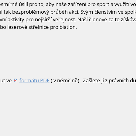
mírné úsilí pro to, aby naše zařízení pro sport a využití v
il tak bezproblémový průběh akcí. Svým členstvím ve spol
ní aktivity pro nejširší veřejnost. Naši členové za to získáv
ebo laserové střelnice pro biatlon.
out ve
formátu PDF
( v němčině) . Zašlete ji z právních