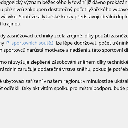
edagogický význam běžeckého lyžování již dávno prokázán.
porou příznivců zakoupen dostatečný počet lyžařského vybav
o výcviku. Soutěže a lyžařské kurzy představují ideální do
 krajinou.
dy zasněžovací techniky zcela zřejmé: díky použití zasněžo
íny
sportovních soutěží
lze lépe dodržovat, počet trénin
ch sportovců narůstá motivace a nadšení z této sportovní di
mimo ni zvyšuje zlepšené zásobování sněhem díky technickém
prázdnin zaručuje dodatečná vrstva sněhu, pokud je potřeb
ubytovací zařízení v našem regionu: v minulosti se ukázalo,
t odřekli. Díky aktivitám spolku pro místní podporu bude 