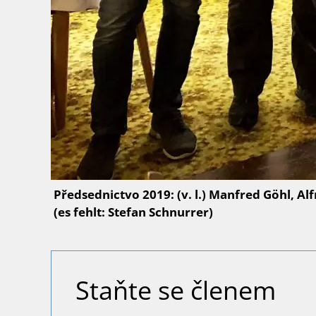
Předsednictvo 2019: (v. l.) Manfred Göhl, A
(es fehlt: Stefan Schnurrer)
Staňte se členem