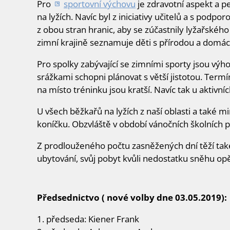
Pro
sportovní výchovu
je zdravotní aspekt a p
na lyžích. Navíc byl z iniciativy učitelů a s pod
z obou stran hranic, aby se zúčastnily lyžařskéh
zimní krajině seznamuje děti s přírodou a domácí
Pro spolky zabývající se zimními sporty jsou výho
srážkami schopni plánovat s větší jistotou. Term
na místo tréninku jsou kratší. Navíc tak u aktivní
U všech běžkařů na lyžích z naší oblasti a také 
koníčku. Obzvláště v období vánočních školních 
Z prodlouženého počtu zasněžených dní těží také 
ubytování, svůj pobyt kvůli nedostatku sněhu opě
Předsednictvo
(
nové volby dne
03.05.2019):
1. předseda: Kiener Frank