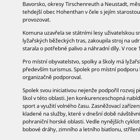
Bavorsko, okresy Tirschenreuth a Neustadt, měs
tehdejší obec Hohenthan v čele s jejím starostou
provozovat.
Komuna uzavřela se státními lesy uživatelskou s
lyžařských běžeckých tras, zakoupila stroj na ud
starala o potřebné palivo a náhradní díly. V ro
Pro místní obyvatelstvo, spolky a školy má lyžař
především turismus. Spolek pro místní podporu l
organizačně podporoval.
Spolek svou iniciativou nejenže podpořil rozvoj p
škol v této oblasti. Jen konkurenceschopná nabíd
sport a využití volného času. Zasněžovací zaříz
kladené na služby, které v dnešní době návštěvníci
pohraniční horské oblasti. Vedle nynějších cyklot
bobové dráhy, zimního a letního biatlonu, střílení