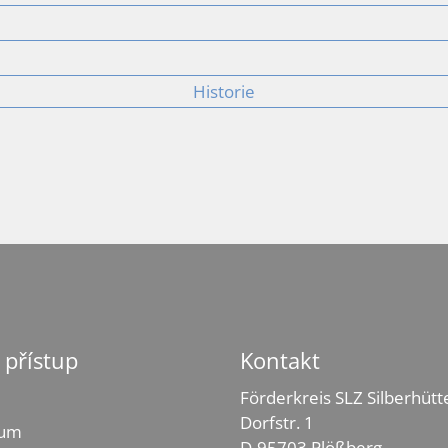
Historie
 přístup
Kontakt
Förderkreis SLZ Silberhütte
Dorfstr. 1
sum
D-95703 Plößberg