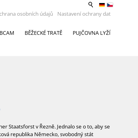
chrana osobních údajů
Nastavení ochrany dat
BCAM
BĚŽECKÉ TRATĚ
PUJČOVNA LYŽÍ
e
r Staatsforst v Řezně. Jednalo se o to, aby se
olková republika Německo, svobodný stát