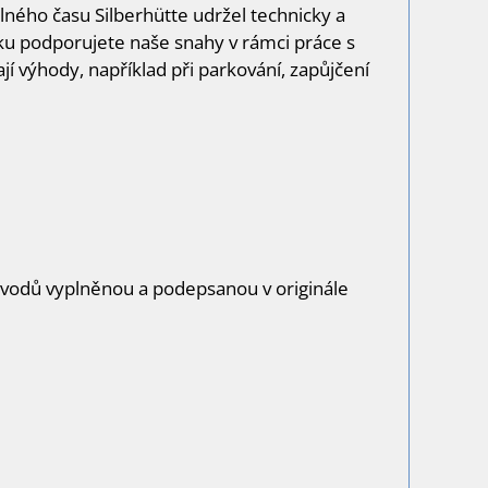
olného času Silberhütte udržel technicky a
ku podporujete naše snahy v rámci práce s
ají výhody, například při parkování, zapůjčení
 důvodů vyplněnou a podepsanou v originále