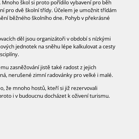
 Mnoho škol si proto pořídilo vybavení pro běh
ení pro dvě školní třídy. Účelem je umožnit třídám
plnění běžného školního dne. Pohyb v překrásné
vacích děl jsou organizátoři v období s nízkými
kových jednotek na sněhu lépe kalkulovat a cesty
sciplíny.
u zasněžování jistě také radost z jejich
ná, nerušené zimní radovánky pro velké i malé.
 že mnoho hostů, kteří si již rezervovali
proto i v budoucnu docházet k oživení turismu.