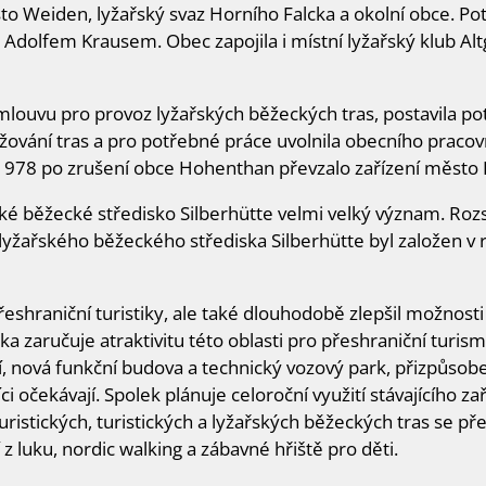
to Weiden, lyžařský svaz Horního Falcka a okolní obce. P
 Adolfem Krausem. Obec zapojila i místní lyžařský klub Alt
mlouvu pro provoz lyžařských běžeckých tras, postavila po
ržování tras a pro potřebné práce uvolnila obecního praco
ce 1978 po zrušení obce Hohenthan převzalo zařízení město
ské běžecké středisko Silberhütte velmi velký význam. Roz
yžařského běžeckého střediska Silberhütte byl založen v r
řeshraniční turistiky, ale také dlouhodobě zlepšil možnosti
ka zaručuje atraktivitu této oblasti pro přeshraniční turi
ení, nová funkční budova a technický vozový park, přizpůso
 očekávají. Spolek plánuje celoroční využití stávajícího zař
uristických, turistických a lyžařských běžeckých tras se p
 z luku, nordic walking a zábavné hřiště pro děti.