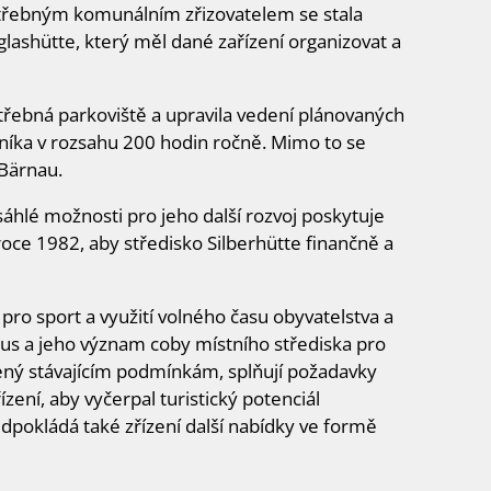
otřebným komunálním zřizovatelem se stala
glashütte, který měl dané zařízení organizovat a
třebná parkoviště a upravila vedení plánovaných
vníka v rozsahu 200 hodin ročně. Mimo to se
 Bärnau.
sáhlé možnosti pro jeho další rozvoj poskytuje
oce 1982, aby středisko Silberhütte finančně a
 pro sport a využití volného času obyvatelstva a
smus a jeho význam coby místního střediska pro
bený stávajícím podmínkám, splňují požadavky
ízení, aby vyčerpal turistický potenciál
ředpokládá také zřízení další nabídky ve formě