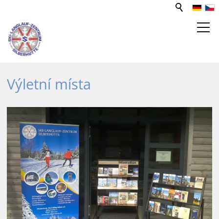
STŘEDISKO PRO SPORT A VOLNÝ
Výletní místa
ČAS
Aktivity
Výletní místa
Spolek pro místní podporu
SLZ-Sponzoři
Funkční budova
Zlatý potok
Mediatéka