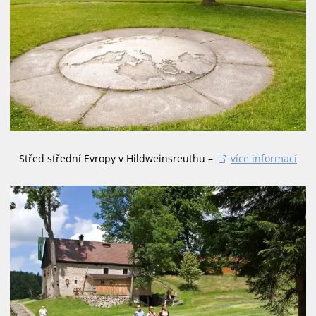
Střed střední Evropy v Hildweinsreuthu –
více informací