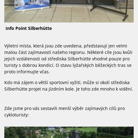
WEBCAM
BĚŽECKÉ TRATĚ
Info Point Silberhütte
PUJČOVNA LYŽÍ
Výletní místa, která jsou zde uvedena, představují jen velmi
malou část zajímavostí našeho regionu. Některé cíle jsou kvůli
jejich vzdálenosti od střediska Silberhütte vhodné pouze pro
turisty s dobrou kondicí. O stavu lyžařských běžeckých tras se
proto informujte včas.
Kdo má zájem o větší sportovní vyžití, může si okolí střediska
Silberhütte projet na jízdním kole. Je toho zde mnoho k vidění.
Zde jsme pro vás sestavili menší výběr zajímavých cílů pro
cykloturisty: