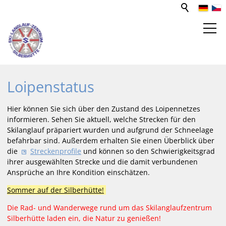
SPORT- UND FREIZEITZENTRUM
Loipenstatus
WEBCAM
Hier können Sie sich über den Zustand des Loipennetzes
informieren. Sehen Sie aktuell, welche Strecken für den
Skilanglauf präpariert wurden und aufgrund der Schneelage
LOIPEN
befahrbar sind. Außerdem erhalten Sie einen Überblick über
die
Streckenprofile
und können so den Schwierigkeitsgrad
Loipenstatus
ihrer ausgewählten Strecke und die damit verbundenen
Loipenprofile
Ansprüche an Ihre Kondition einschätzen.
Wetter
Sommer auf der Silberhütte!
VERANSTALTUNGEN
Die Rad- und Wanderwege rund um das Skilanglaufzentrum
Silberhütte laden ein, die Natur zu genießen!