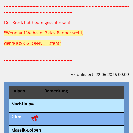
SKIVERLEIH / BIATHLON
------------------------------------------------------------------------------------
----------------------------------------------
Der Kiosk hat heute geschlossen!
"Wenn auf Webcam 3 das Banner weht,
der 'KIOSK GEÖFFNET' steht"
------------------------------------------------------------------------------------
----------------------------------------------
Aktualisiert: 22.06.2026 09:09
Loipen
Bemerkung
Nachtloipe
2 km
Klassik-Loipen