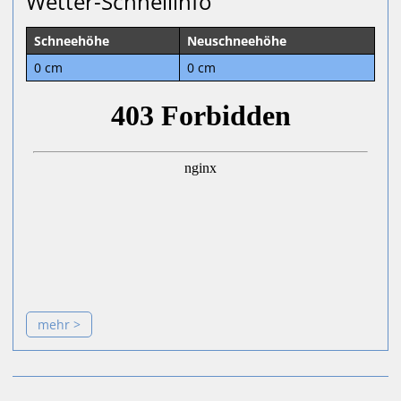
Wetter-Schnellinfo
Schneehöhe
Neuschneehöhe
0 cm
0 cm
mehr >